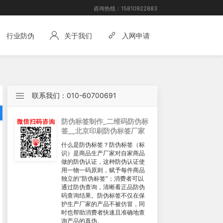
咨询热线：
15810922883
行业防伪
关于我们
入网申请
联系我们：010-60700691
防伪标签制作_二维码防伪标
签__北京印刷防伪标签厂家
什么是防伪标签？防伪标签（标
识）是商品生产厂家对自家商品
做的防伪认证，这种防伪认证使
用一物一码原则，赋予每件商品
独立的“防伪标签”；消费者可以
通过防伪查询，清晰看正品防伪
码查询结果。防伪标签不仅在保
护生产厂家的产品不被仿冒，同
时也帮助消费者快速且准确地查
询产品的真伪。