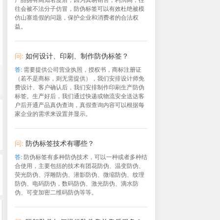
往会被不法分子仿冒，防伪标签可以有效杜绝被模
仿山寨造假的问题，保护企业和消费者的合法权
益。
问:
如何设计、印刷、制作防伪标签？
答:
需要提供公司营业执照，授权书，商标注册证
（若不是商标，则无需提供），我们安排设计师免
费设计、客户确认后，我们安排制作印刷生产防伪
标签。生产好后，我们通过快递或物流安全送达客
户后开通产品真伪查询，真假查询内容可以根据每
家企业的需求来设置并显示。
问:
防伪标签技术有哪些？
答:
防伪标签有多种防伪技术，可以一种或者多种结
合使用，主要包括的技术有团花防伪、温变防伪、
荧光防伪、浮雕防伪、潜影防伪、微缩防伪、纹理
防伪、电码防伪，数码防伪、激光防伪、滴水防
伪、可变加密二维码防伪等等。