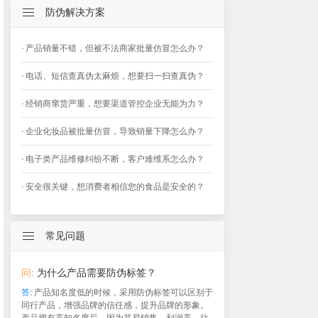
防伪解决方案
· 产品销量不错，但被不法商家批量仿冒怎么办？
· 电话、短信查真伪太麻烦，想要扫一扫查真伪？
· 经销商窜货严重，想要渠道管控企业无能为力？
· 企业化妆品被批量仿冒，导致销量下降怎么办？
· 电子类产品维修纠纷不断，客户难维系怎么办？
· 安全很关键，想消费者相信您的食品是安全的？
常见问题
问:
为什么产品需要防伪标签？
答:
产品知名度低的时候，采用防伪标签可以区别于
同行产品，增强品牌的信任感，提升品牌的形象。
产品拥有高知名度后，因为其易销售，利润高，往