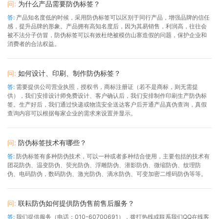
问:
为什么产品需要防伪标签？
答:
产品知名度低的时候，采用防伪标签可以区别于同行产品，增强品牌的信任
感，提升品牌的形象。产品拥有高知名度后，因为其易销售，利润高，往往会
被不法分子仿冒，防伪标签可以有效杜绝被模仿山寨造假的问题，保护企业和
消费者的合法权益。
问:
如何设计、印刷、制作防伪标签？
答:
需要提供公司营业执照，授权书，商标注册证（若不是商标，则无需提
供），我们安排设计师免费设计、客户确认后，我们安排制作印刷生产防伪标
签。生产好后，我们通过快递或物流安全送达客户后开通产品真伪查询，真假
查询内容可以根据每家企业的需求来设置并显示。
问:
防伪标签技术有哪些？
答:
防伪标签有多种防伪技术，可以一种或者多种结合使用，主要包括的技术有
团花防伪、温变防伪、荧光防伪、浮雕防伪、潜影防伪、微缩防伪、纹理防
伪、电码防伪，数码防伪、激光防伪、滴水防伪、可变加密二维码防伪等等。
问:
联耘防伪如何提供防伪售前售后服务？
答:
我们提供服务（电话：010-60700691），拨打热线或联系我们QQ在线客