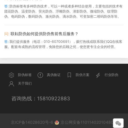
答:
防伪标签有多种防伪技术，可以一种或者多种结合使用，主要包括的技术有
团花防伪、温变防伪、荧光防伪、浮雕防伪、潜影防伪、微缩防伪、纹理防
伪、电码防伪，数码防伪、激光防伪、滴水防伪、可变加密二维码防伪等等。
问:
联耘防伪如何提供防伪售前售后服务？
答:
我们提供服务（电话：010-60700691），拨打热线或联系我们QQ在线客
服。配套有成熟的流程管理，免除您的后顾之忧，使您更专注企业的经营。
防伪标签
真伪验证
防伪方案
行业防伪
关于我们
咨询热线：
15810922883
京ICP备14028620号-6
京公网安备11011402010480号