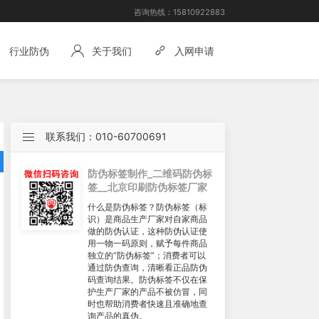
咨询热线：
15810922883
行业防伪
关于我们
入网申请
联系我们：010-60700691
防伪标签制作_二维码防伪标
签__北京印刷防伪标签厂家
什么是防伪标签？防伪标签（标
识）是商品生产厂家对自家商品
做的防伪认证，这种防伪认证使
用一物一码原则，赋予每件商品
独立的“防伪标签”；消费者可以
通过防伪查询，清晰看正品防伪
码查询结果。防伪标签不仅在保
护生产厂家的产品不被仿冒，同
时也帮助消费者快速且准确地查
询产品的真伪。