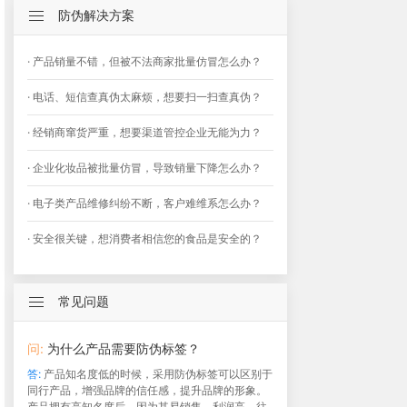
防伪解决方案
· 产品销量不错，但被不法商家批量仿冒怎么办？
· 电话、短信查真伪太麻烦，想要扫一扫查真伪？
· 经销商窜货严重，想要渠道管控企业无能为力？
· 企业化妆品被批量仿冒，导致销量下降怎么办？
· 电子类产品维修纠纷不断，客户难维系怎么办？
· 安全很关键，想消费者相信您的食品是安全的？
常见问题
问:
为什么产品需要防伪标签？
答:
产品知名度低的时候，采用防伪标签可以区别于
同行产品，增强品牌的信任感，提升品牌的形象。
产品拥有高知名度后，因为其易销售，利润高，往