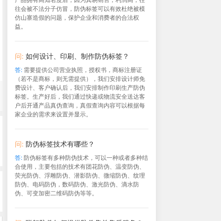
往会被不法分子仿冒，防伪标签可以有效杜绝被模
仿山寨造假的问题，保护企业和消费者的合法权
益。
问:
如何设计、印刷、制作防伪标签？
答:
需要提供公司营业执照，授权书，商标注册证
（若不是商标，则无需提供），我们安排设计师免
费设计、客户确认后，我们安排制作印刷生产防伪
标签。生产好后，我们通过快递或物流安全送达客
户后开通产品真伪查询，真假查询内容可以根据每
家企业的需求来设置并显示。
问:
防伪标签技术有哪些？
答:
防伪标签有多种防伪技术，可以一种或者多种结
合使用，主要包括的技术有团花防伪、温变防伪、
荧光防伪、浮雕防伪、潜影防伪、微缩防伪、纹理
防伪、电码防伪，数码防伪、激光防伪、滴水防
伪、可变加密二维码防伪等等。