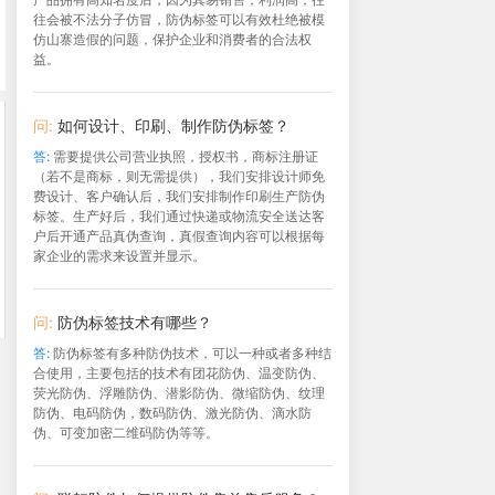
往会被不法分子仿冒，防伪标签可以有效杜绝被模
仿山寨造假的问题，保护企业和消费者的合法权
益。
问:
如何设计、印刷、制作防伪标签？
答:
需要提供公司营业执照，授权书，商标注册证
（若不是商标，则无需提供），我们安排设计师免
费设计、客户确认后，我们安排制作印刷生产防伪
标签。生产好后，我们通过快递或物流安全送达客
户后开通产品真伪查询，真假查询内容可以根据每
家企业的需求来设置并显示。
问:
防伪标签技术有哪些？
答:
防伪标签有多种防伪技术，可以一种或者多种结
合使用，主要包括的技术有团花防伪、温变防伪、
荧光防伪、浮雕防伪、潜影防伪、微缩防伪、纹理
防伪、电码防伪，数码防伪、激光防伪、滴水防
伪、可变加密二维码防伪等等。