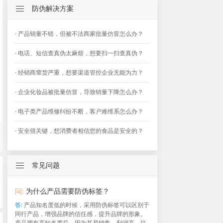
防伪解决方案
· 产品销量不错，但被不法商家批量仿冒怎么办？
· 电话、短信查真伪太麻烦，想要扫一扫查真伪？
· 经销商窜货严重，想要渠道管控企业无能为力？
· 企业化妆品被批量仿冒，导致销量下降怎么办？
· 电子类产品维修纠纷不断，客户难维系怎么办？
· 安全很关键，想消费者相信您的食品是安全的？
常见问题
问:
为什么产品需要防伪标签？
答:
产品知名度低的时候，采用防伪标签可以区别于
同行产品，增强品牌的信任感，提升品牌的形象。
产品拥有高知名度后，因为其易销售，利润高，往