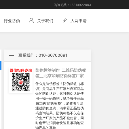
咨询热线：
15810922883
行业防伪
关于我们
入网申请
联系我们：010-60700691
防伪标签制作_二维码防伪标
签__北京印刷防伪标签厂家
什么是防伪标签？防伪标签（标
识）是商品生产厂家对自家商品
做的防伪认证，这种防伪认证使
用一物一码原则，赋予每件商品
独立的“防伪标签”；消费者可以
通过防伪查询，清晰看正品防伪
码查询结果。防伪标签不仅在保
护生产厂家的产品不被仿冒，同
时也帮助消费者快速且准确地查
询产品的真伪。