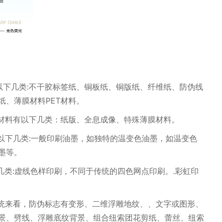
以下几类:不干胶标签纸、铜板纸、铜版纸、纤维纸、防伪线
纸、薄膜材料PET材料。
识材料有以下几类：纸版、全息成像、特殊薄膜材料。
以下几类:一般印刷油墨，如独特的温变色油墨，如温变色
墨等。
几类:虚线色样印刷，不同于传统的四色网点印刷。.彩虹印
系统来看，防伪标志有变形、二维浮雕地纹、、文字或图形、
景、劈线、浮雕底纹背景、组合纽索团花剪纸、蕾丝、纽索