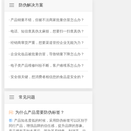
防伪解决方案
· 产品销量不错，但被不法商家批量仿冒怎么办？
· 电话、短信查真伪太麻烦，想要扫一扫查真伪？
· 经销商窜货严重，想要渠道管控企业无能为力？
· 企业化妆品被批量仿冒，导致销量下降怎么办？
· 电子类产品维修纠纷不断，客户难维系怎么办？
· 安全很关键，想消费者相信您的食品是安全的？
常见问题
问:
为什么产品需要防伪标签？
答:
产品知名度低的时候，采用防伪标签可以区别于
同行产品，增强品牌的信任感，提升品牌的形象。
产品拥有高知名度后，因为其易销售，利润高，往