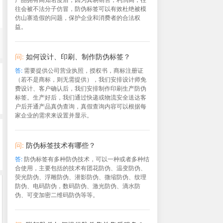
往会被不法分子仿冒，防伪标签可以有效杜绝被模
仿山寨造假的问题，保护企业和消费者的合法权
益。
问:
如何设计、印刷、制作防伪标签？
答:
需要提供公司营业执照，授权书，商标注册证
（若不是商标，则无需提供），我们安排设计师免
费设计、客户确认后，我们安排制作印刷生产防伪
标签。生产好后，我们通过快递或物流安全送达客
户后开通产品真伪查询，真假查询内容可以根据每
家企业的需求来设置并显示。
问:
防伪标签技术有哪些？
答:
防伪标签有多种防伪技术，可以一种或者多种结
合使用，主要包括的技术有团花防伪、温变防伪、
荧光防伪、浮雕防伪、潜影防伪、微缩防伪、纹理
防伪、电码防伪，数码防伪、激光防伪、滴水防
伪、可变加密二维码防伪等等。