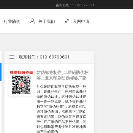
咨询热线：
15810922883
行业防伪
关于我们
入网申请
联系我们：010-60700691
防伪标签制作_二维码防伪标
签__北京印刷防伪标签厂家
什么是防伪标签？防伪标签（标
识）是商品生产厂家对自家商品
做的防伪认证，这种防伪认证使
用一物一码原则，赋予每件商品
独立的“防伪标签”；消费者可以
通过防伪查询，清晰看正品防伪
码查询结果。防伪标签不仅在保
护生产厂家的产品不被仿冒，同
时也帮助消费者快速且准确地查
询产品的真伪。